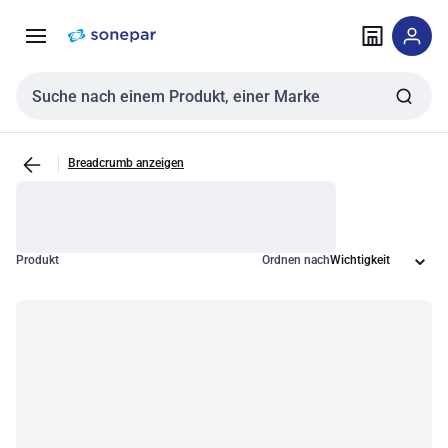
Zur
Zum
Navigation
Inhalt
springen
springen
Sucheingabe
Breadcrumb anzeigen
Produkt
Ordnen nach