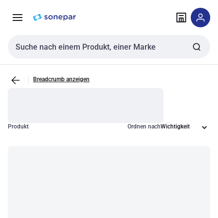
Zur
Zum
Navigation
Inhalt
springen
springen
Sucheingabe
Breadcrumb anzeigen
Produkt
Ordnen nach