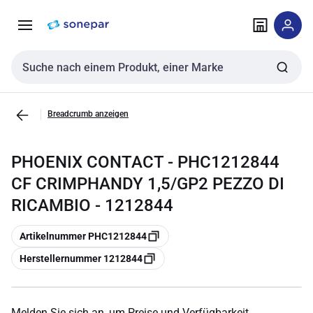
Zur
Zum
Navigation
Inhalt
springen
springen
Sucheingabe
Breadcrumb anzeigen
PHOENIX CONTACT - PHC1212844
CF CRIMPHANDY 1,5/GP2 PEZZO DI
RICAMBIO - 1212844
Kopieren
Artikelnummer PHC1212844
Kopieren
Herstellernummer 1212844
Melden Sie sich an, um Preise und Verfügbarkeit