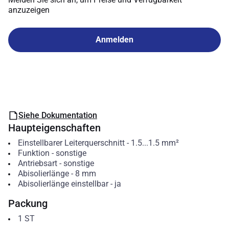
anzuzeigen
Anmelden
Siehe Dokumentation
Haupteigenschaften
Einstellbarer Leiterquerschnitt
-
1.5...1.5
mm²
Funktion
-
sonstige
Antriebsart
-
sonstige
Abisolierlänge
-
8
mm
Abisolierlänge einstellbar
-
ja
Packung
1
ST