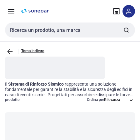
Vai alla
Vai
navigazione
alla
pagina
Cerca input
Torna indietro
Il
Sistema di Rinforzo Sismico
rappresenta una soluzione
fondamentale per garantire la stabilità e la sicurezza degli edifici in
caso di eventi sismici. Progettati per assorbire e dissipare le forze
generate dai terremoti, questi sistemi sono imprescindibili nella
prodotto
Ordina per
costruzione moderna, soprattutto in aree ad alta attività sismica.
Investire in un sistema di rinforzo sismico non solo aumenta la
sicurezza strutturale, ma contribuisce anche a preservare l'integrità
degli edifici, offrendo tranquillità e protezione in contesti critici.