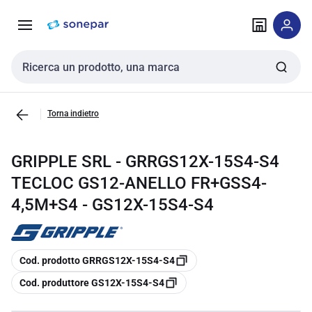
Vai alla
Vai
navigazione
alla
pagina
Cerca input
Torna indietro
GRIPPLE SRL - GRRGS12X-15S4-S4
TECLOC GS12-ANELLO FR+GSS4-
4,5M+S4 - GS12X-15S4-S4
copia
Cod. prodotto GRRGS12X-15S4-S4
copia
Cod. produttore GS12X-15S4-S4