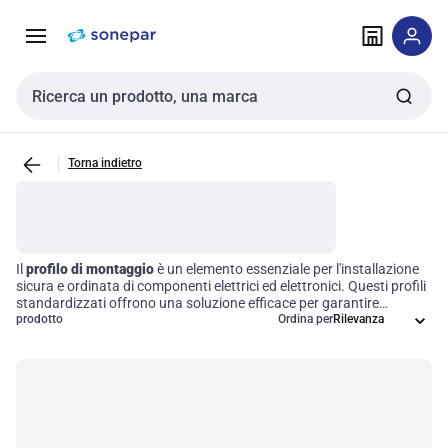
Vai alla
Vai
navigazione
alla
pagina
Cerca input
Torna indietro
Il
profilo di montaggio
è un elemento essenziale per l'installazione
sicura e ordinata di componenti elettrici ed elettronici. Questi profili
standardizzati offrono una soluzione efficace per garantire
allineamento e accessibilità, facilitando così le operazioni di
prodotto
Ordina per
manutenzione e utilizzo. Scegliere il giusto
accessorio di montaggio
non solo ottimizza la disposizione degli apparecchi all'interno di
armadi o contenitori, ma contribuisce anche a migliorare l'efficienza
operativa del tuo sistema.