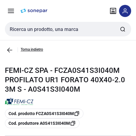
Vai alla
Vai
navigazione
alla
pagina
Cerca input
Torna indietro
FEMI-CZ SPA - FCZA0S41S3I040M
PROFILATO UR1 FORATO 40X40-2.0
3M S - A0S41S3I040M
copia
Cod. prodotto FCZA0S41S3I040M
copia
Cod. produttore A0S41S3I040M