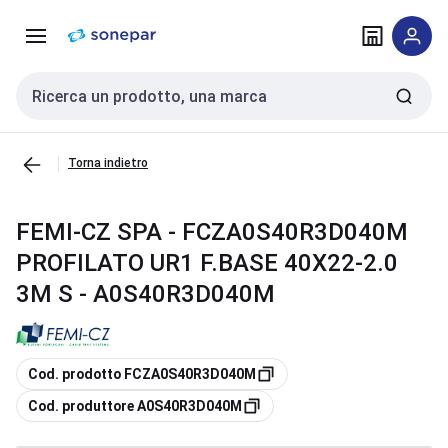
Vai alla
Vai
navigazione
alla
pagina
Cerca input
Torna indietro
FEMI-CZ SPA - FCZA0S40R3D040M
PROFILATO UR1 F.BASE 40X22-2.0
3M S - A0S40R3D040M
copia
Cod. prodotto FCZA0S40R3D040M
copia
Cod. produttore A0S40R3D040M