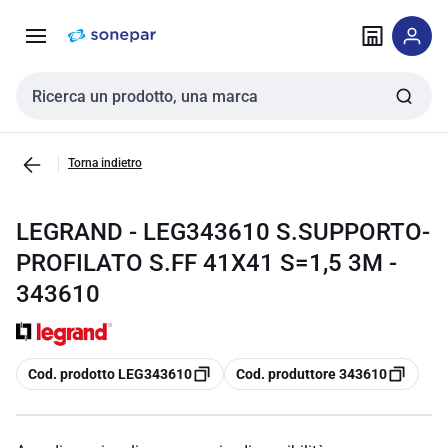
Vai alla
Vai
navigazione
alla
pagina
Cerca input
Torna indietro
LEGRAND - LEG343610 S.SUPPORTO-
PROFILATO S.FF 41X41 S=1,5 3M -
343610
copia
copia
Cod. prodotto LEG343610
Cod. produttore 343610