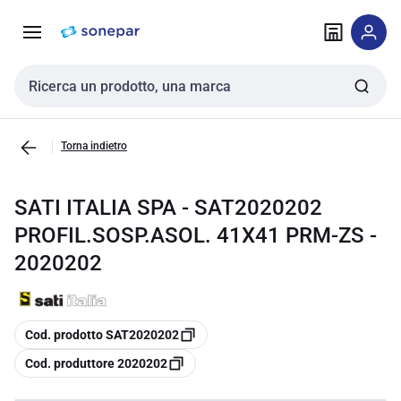
Vai alla
Vai
navigazione
alla
pagina
Cerca input
Torna indietro
SATI ITALIA SPA - SAT2020202
PROFIL.SOSP.ASOL. 41X41 PRM-ZS -
2020202
copia
Cod. prodotto SAT2020202
copia
Cod. produttore 2020202