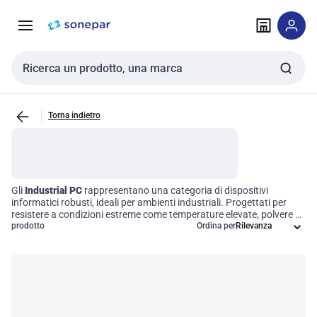
Vai alla
Vai
navigazione
alla
pagina
Cerca input
Torna indietro
Gli
Industrial PC
rappresentano una categoria di dispositivi
informatici robusti, ideali per ambienti industriali. Progettati per
resistere a condizioni estreme come temperature elevate, polvere e
vibrazioni, questi computer garantiscono prestazioni affidabili per
prodotto
Ordina per
una vasta gamma di applicazioni industriali. Grazie alla loro
durevolezza
e alle opzioni di connettività avanzate, gli Industrial PC
supportano in modo efficace i sistemi di automazione e controllo
nei settori manifatturieri e industriali, contribuendo così a migliorare
l'efficienza operativa e la produttività.