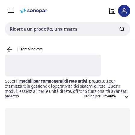
Vai alla
Vai
navigazione
alla
pagina
Cerca input
Torna indietro
Scopri i
moduli per componenti di rete attivi
, progettati per
ottimizzare la gestione e l'operatività dei sistemi di rete. Questi
moduli, essenziali per le unità di rete, offrono funzionalità avanzate
per il
prodotto
trattamento dei dati
, la comunicazione e il controllo,
Ordina per
garantendo un funzionamento efficiente in ambienti di rete
diversificati. Scegliere i giusti accessori significa migliorare le
prestazioni e l'affidabilità della tua infrastruttura tecnologica.