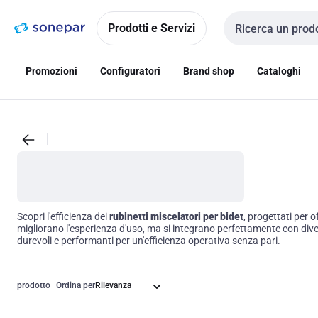
Vai alla
Vai
navigazione
alla
Prodotti e Servizi
Cerca input
pagina
Promozioni
Configuratori
Brand shop
Cataloghi
Scopri l'efficienza dei
rubinetti miscelatori per bidet
, progettati per 
migliorano l'esperienza d'uso, ma si integrano perfettamente con diversi 
durevoli e performanti per un'efficienza operativa senza pari.
prodotto
Ordina per