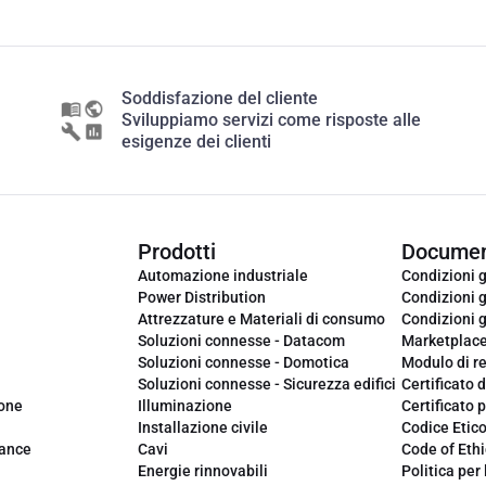
Soddisfazione del cliente
Sviluppiamo servizi come risposte alle
esigenze dei clienti
Prodotti
Documen
Automazione industriale
Condizioni g
Power Distribution
Condizioni g
Attrezzature e Materiali di consumo
Condizioni g
Soluzioni connesse - Datacom
Marketplac
Soluzioni connesse - Domotica
Modulo di r
Soluzioni connesse - Sicurezza edifici
Certificato d
ione
Illuminazione
Certificato p
Installazione civile
Codice Etic
iance
Cavi
Code of Ethi
Energie rinnovabili
Politica per 