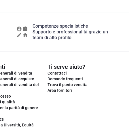
Competenze specialistiche
Supporto e professionalità grazie un
team di alto profilo
ti
Ti serve aiuto?
enerali di vendita
Contattaci
enerali di acquisto
Domande frequenti
enerali di vendita del
Trova il punto vendita
e
Area fornitori
ecesso
i qualità
er la parità di genere
o
cs
la Diversità, Equità