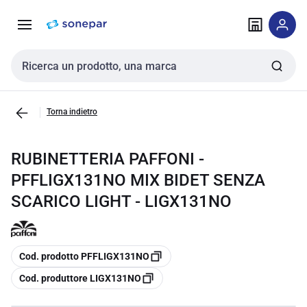
Vai alla
Vai
navigazione
alla
pagina
Cerca input
Torna indietro
RUBINETTERIA PAFFONI -
PFFLIGX131NO MIX BIDET SENZA
SCARICO LIGHT - LIGX131NO
copia
Cod. prodotto PFFLIGX131NO
copia
Cod. produttore LIGX131NO