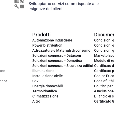
Sviluppiamo servizi come risposte alle
esigenze dei clienti
Prodotti
Documen
Automazione industriale
Condizioni g
Power Distribution
Condizioni g
Attrezzature e Materiali di consumo
Condizioni g
Soluzioni connesse - Datacom
Marketplac
Soluzioni connesse - Domotica
Modulo di r
Soluzioni connesse - Sicurezza edifici
Certificato d
ione
Illuminazione
Certificato p
Installazione civile
Codice Etic
iance
Cavi
Code of Ethi
Energie rinnovabili
Politica per 
Termoidraulica
e Inclusione
Climatizzazione
Bilancio di s
Altro
Certificato 