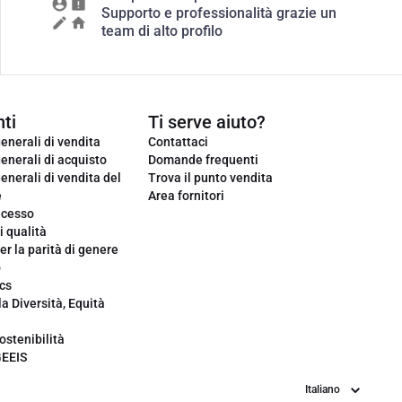
Supporto e professionalità grazie un
team di alto profilo
ti
Ti serve aiuto?
enerali di vendita
Contattaci
enerali di acquisto
Domande frequenti
enerali di vendita del
Trova il punto vendita
e
Area fornitori
ecesso
i qualità
er la parità di genere
o
cs
la Diversità, Equità
ostenibilità
GEEIS
Lingua