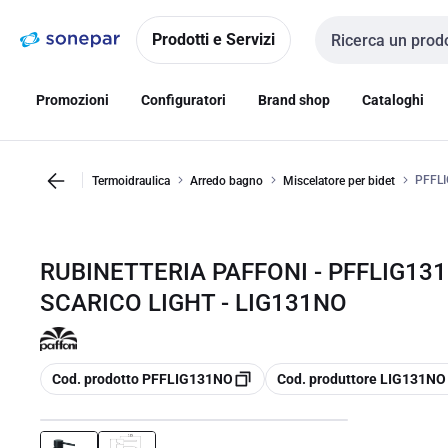
Vai alla
Vai
navigazione
alla
Prodotti e Servizi
Cerca input
pagina
Promozioni
Configuratori
Brand shop
Cataloghi
PFFLI
Termoidraulica
Arredo bagno
Miscelatore per bidet
RUBINETTERIA PAFFONI - PFFLIG13
SCARICO LIGHT - LIG131NO
copia
copia
Cod. prodotto PFFLIG131NO
Cod. produttore LIG131NO