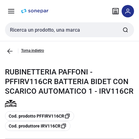
Vai alla
Vai
navigazione
alla
pagina
Cerca input
Torna indietro
RUBINETTERIA PAFFONI -
PFFIRV116CR BATTERIA BIDET CON
SCARICO AUTOMATICO 1 - IRV116CR
copia
Cod. prodotto PFFIRV116CR
copia
Cod. produttore IRV116CR