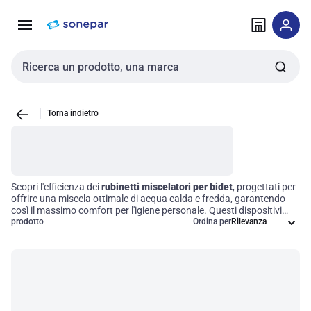
Vai alla
Vai
navigazione
alla
pagina
Cerca input
Torna indietro
Scopri l'efficienza dei
rubinetti miscelatori per bidet
, progettati per
offrire una miscela ottimale di acqua calda e fredda, garantendo
così il massimo comfort per l'igiene personale. Questi dispositivi
non solo migliorano l'esperienza d'uso, ma si integrano
prodotto
Ordina per
perfettamente con diversi modelli di bidet, grazie a un design
studiato per la compatibilità e la funzionalità. Investire in rubinetti
di qualità significa scegliere soluzioni durevoli e performanti per
un'efficienza operativa senza pari.