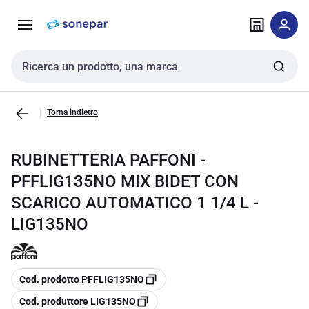
Vai alla
Vai
navigazione
alla
pagina
Cerca input
Torna indietro
RUBINETTERIA PAFFONI -
PFFLIG135NO MIX BIDET CON
SCARICO AUTOMATICO 1 1/4 L -
LIG135NO
copia
Cod. prodotto PFFLIG135NO
copia
Cod. produttore LIG135NO