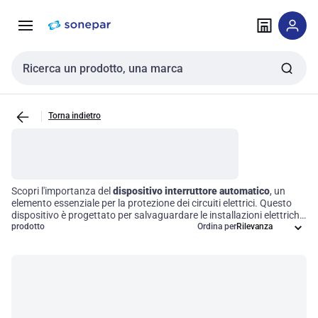
Vai alla
Vai
navigazione
alla
pagina
Cerca input
Torna indietro
Scopri l'importanza del
dispositivo interruttore automatico
, un
elemento essenziale per la protezione dei circuiti elettrici. Questo
dispositivo è progettato per salvaguardare le installazioni elettriche
da sovraccarichi e cortocircuiti, interrompendo automaticamente il
prodotto
Ordina per
flusso di corrente in caso di malfunzionamenti. La sua efficienza
operativa non solo garantisce la sicurezza, ma previene anche
danni significativi al sistema elettrico, rendendo la sua integrazione
nelle reti elettriche un passo fondamentale per ogni professionista
del settore.