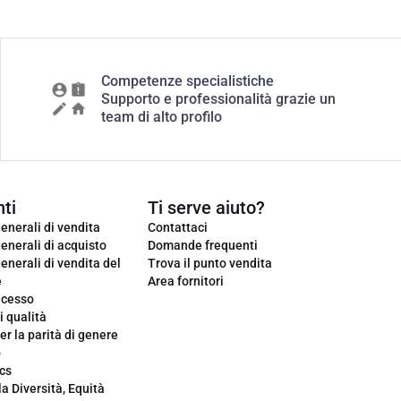
Competenze specialistiche
Supporto e professionalità grazie un
team di alto profilo
ti
Ti serve aiuto?
enerali di vendita
Contattaci
enerali di acquisto
Domande frequenti
enerali di vendita del
Trova il punto vendita
e
Area fornitori
ecesso
i qualità
er la parità di genere
o
cs
la Diversità, Equità