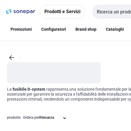
Vai alla
Vai
navigazione
alla
Prodotti e Servizi
Cerca input
pagina
Promozioni
Configuratori
Brand shop
Cataloghi
La
fusibile D-system
rappresenta una soluzione fondamentale per la pr
essenziale per garantire la sicurezza e l'affidabilità delle installazio
prestazioni ottimali, rendendolo un componente indispensabile per ogn
prodotto
Ordina per