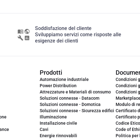
Soddisfazione del cliente
Sviluppiamo servizi come risposte alle
esigenze dei clienti
Prodotti
Documen
Automazione industriale
Condizioni g
Power Distribution
Condizioni g
Attrezzature e Materiali di consumo
Condizioni g
Soluzioni connesse - Datacom
Marketplac
Soluzioni connesse - Domotica
Modulo di r
Soluzioni connesse - Sicurezza edifici
Certificato d
ione
Illuminazione
Certificato p
Installazione civile
Codice Etic
iance
Cavi
Code of Ethi
Energie rinnovabili
Politica per 