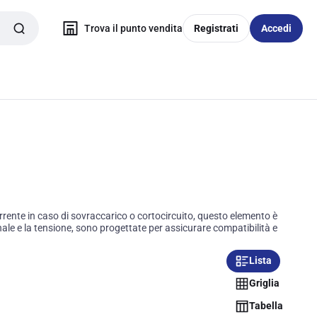
Trova il punto vendita
Registrati
Accedi
orrente in caso di sovraccarico o cortocircuito, questo elemento è
minale e la tensione, sono progettate per assicurare compatibilità e
Lista
Griglia
Tabella