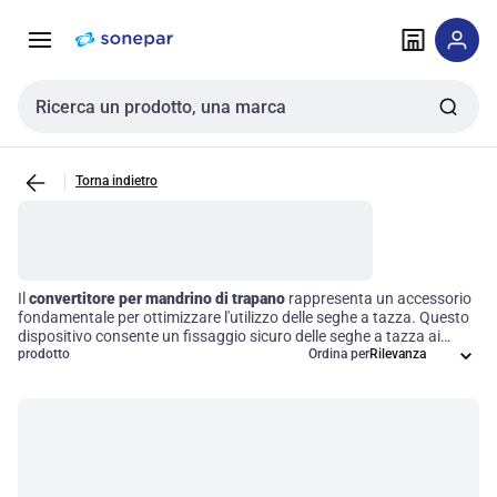
Vai alla
Vai
navigazione
alla
pagina
Cerca input
Torna indietro
Il
convertitore per mandrino di trapano
rappresenta un accessorio
fondamentale per ottimizzare l'utilizzo delle seghe a tazza. Questo
dispositivo consente un fissaggio sicuro delle seghe a tazza ai
mandrini dei trapani, garantendo un'efficace perforazione di fori di
prodotto
Ordina per
grandi dimensioni su diversi materiali. Progettato per migliorare la
compatibilità e la funzionalità nelle applicazioni di foratura, il
convertitore si rivela essenziale per i professionisti che cercano di
massimizzare l'efficienza operativa dei propri strumenti.