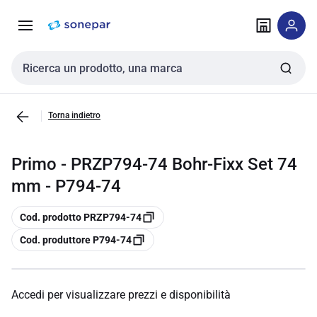
Vai alla
Vai
navigazione
alla
pagina
Cerca input
Torna indietro
Primo - PRZP794-74 Bohr-Fixx Set 74
mm - P794-74
copia
Cod. prodotto PRZP794-74
copia
Cod. produttore P794-74
Accedi per visualizzare prezzi e disponibilità