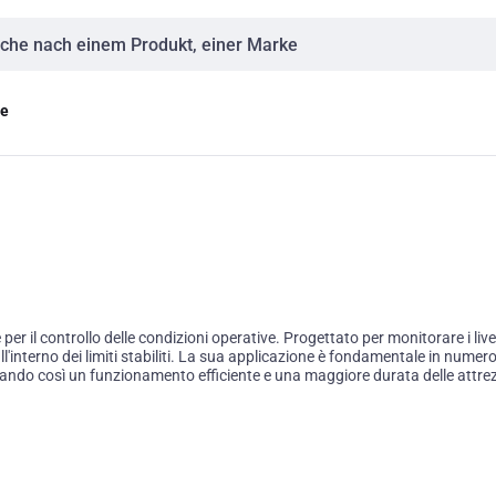
eingabe
ge
r il controllo delle condizioni operative. Progettato per monitorare i livell
interno dei limiti stabiliti. La sua applicazione è fondamentale in numerosi
ando così un funzionamento efficiente e una maggiore durata delle attrezz