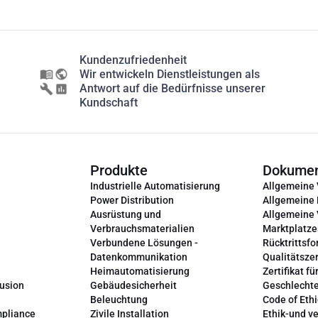
Kundenzufriedenheit
Wir entwickeln Dienstleistungen als
Antwort auf die Bedürfnisse unserer
Kundschaft
Produkte
Dokume
Industrielle Automatisierung
Allgemeine
Power Distribution
Allgemeine
Ausrüstung und
Allgemeine
Verbrauchsmaterialien
Marktplatze
Verbundene Lösungen -
Rücktrittsfo
Datenkommunikation
Qualitätszer
Heimautomatisierung
Zertifikat fü
lusion
Gebäudesicherheit
Geschlechte
Beleuchtung
Code of Ethi
mpliance
Zivile Installation
Ethik-und v