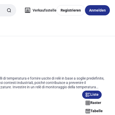
Verkaufsstelle
Registrieren
Anmelden
i di temperatura e fornire uscite di relè in base a soglie predefinite,
 contesti industriali, poiché contribuisce a prevenire il
ature. Investire in un relè di monitoraggio della temperatura
Liste
Raster
Tabelle