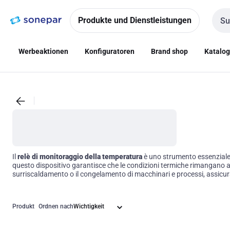
Zur
Zum
Navigation
Inhalt
Produkte und Dienstleistungen
Such
springen
springen
Werbeaktionen
Konfiguratoren
Brand shop
Katalo
Il
relè di monitoraggio della temperatura
è uno strumento essenziale pe
questo dispositivo garantisce che le condizioni termiche rimangano all'
surriscaldamento o il congelamento di macchinari e processi, assicur
significa scegliere affidabilità e sicurezza per il proprio impianto.
Produkt
Ordnen nach