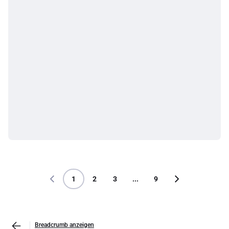
1
2
3
...
9
Breadcrumb anzeigen