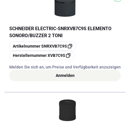
rendendolo un elemento imprescindibile per qualsiasi impianto che
punta a ottimizzare i processi e a minimizzare i rischi.
SCHNEIDER ELECTRIC
-
SNRXVB7C9S ELEMENTO
SONORO/BUZZER 2 TONI
Kopieren
Artikelnummer
SNRXVB7C9S
Kopieren
Herstellernummer
XVB7C9S
Melden Sie sich an, um Preise und Verfügbarkeit anzuzeigen
Anmelden