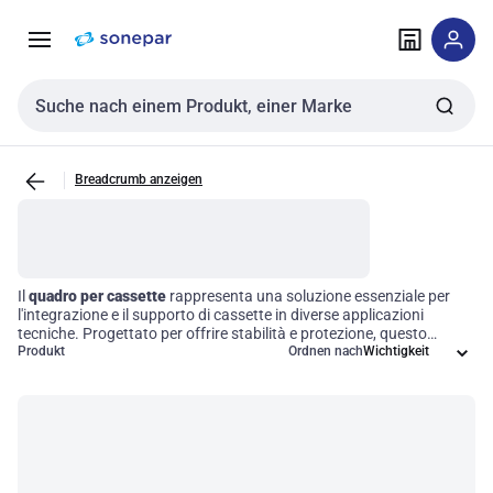
Zur
Zum
Navigation
Inhalt
springen
springen
Sucheingabe
Breadcrumb anzeigen
Il
quadro per cassette
rappresenta una soluzione essenziale per
l'integrazione e il supporto di cassette in diverse applicazioni
tecniche. Progettato per offrire stabilità e protezione, questo
elemento è fondamentale in ambiti come la costruzione e i sistemi
Produkt
Ordnen nach
meccanici. Grazie alla sua robustezza, il quadro garantisce un
funzionamento ottimale, facilitando l'installazione e migliorando
l'efficienza operativa all'interno di un sistema più ampio.