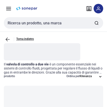
Vai alla
Vai
navigazione
alla
pagina
Cerca input
Torna indietro
Il
valvola di controllo a due vie
è un componente essenziale nei
sistemi di controllo fluidi, progettata per regolare il flusso di liquidi o
gas in entrambe le direzioni. Grazie alla sua capacità di garantire un
controllo preciso delle portate, questa valvola trova applicazione in
prodotto
Ordina per
settori come il riscaldamento, il raffreddamento e in ambito
industriale, contribuendo a ottimizzare le performance e l'efficienza
dei sistemi. Scegliere la valvola giusta significa investire in un
funzionamento più fluido e affidabile delle vostre operazioni
quotidiane.