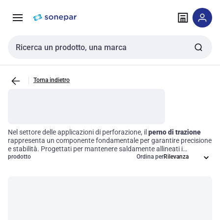
Vai alla
Vai
navigazione
alla
pagina
Cerca input
Torna indietro
Nel settore delle applicazioni di perforazione, il
perno di trazione
rappresenta un componente fondamentale per garantire precisione
e stabilità. Progettati per mantenere saldamente allineati i
componenti durante il processo di perforazione, questi dispositivi
prodotto
Ordina per
offrono una soluzione efficace per ottimizzare le operazioni. La loro
costruzione robusta
e la compatibilità con diversi sistemi di
perforazione li rendono indispensabili per migliorare l'efficienza
operativa e soddisfare le esigenze più impegnative nel campo della
lavorazione dei materiali.