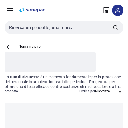
Vai alla
Vai
navigazione
alla
pagina
Cerca input
Torna indietro
La
tuta di sicurezza
è un elemento fondamentale per la protezione
del personale in ambienti industriali e pericolosi. Progettata per
offrire una difesa efficace contro sostanze chimiche, calore e altri
rischi fisici, questa attrezzatura non solo garantisce la
prodotto
Ordina per
sicurezza
dei lavoratori, ma assicura anche il rispetto delle normative di salute
occupazionale. Investire in una tuta di sicurezza di alta qualità
significa migliorare l'efficienza operativa e ridurre i rischi,
contribuendo a creare un ambiente di lavoro più sicuro e
produttivo.