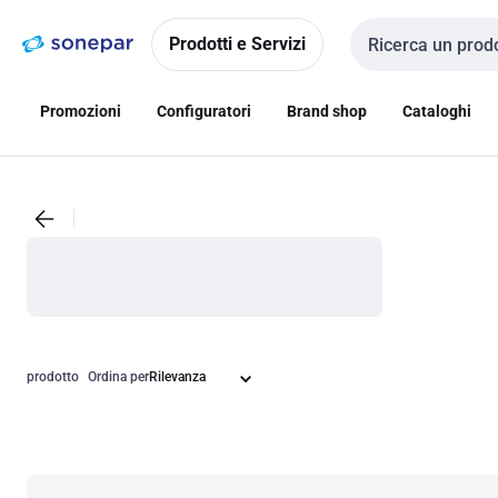
Vai alla
Vai
navigazione
alla
Prodotti e Servizi
Cerca input
pagina
Promozioni
Configuratori
Brand shop
Cataloghi
prodotto
Ordina per