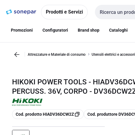
Vai alla
Vai
navigazione
alla
Prodotti e Servizi
Cerca input
pagina
Promozioni
Configuratori
Brand shop
Cataloghi
Attrezzature e Materiale di consumo
Utensili elettrici e accessori
HIKOKI POWER TOOLS - HIADV36DC
PERCUSS. 36V, CORPO - DV36DCW2
copia
copia
Cod. prodotto HIADV36DCW2Z
Cod. produttore DV36D