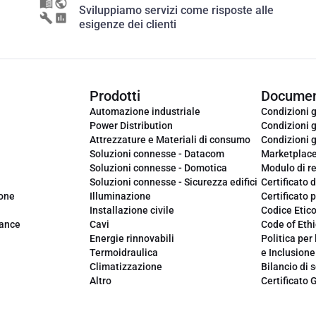
Sviluppiamo servizi come risposte alle
esigenze dei clienti
Prodotti
Documen
Automazione industriale
Condizioni g
Power Distribution
Condizioni g
Attrezzature e Materiali di consumo
Condizioni g
Soluzioni connesse - Datacom
Marketplac
Soluzioni connesse - Domotica
Modulo di r
Soluzioni connesse - Sicurezza edifici
Certificato d
ione
Illuminazione
Certificato p
Installazione civile
Codice Etic
iance
Cavi
Code of Ethi
Energie rinnovabili
Politica per 
Termoidraulica
e Inclusione
Climatizzazione
Bilancio di s
Altro
Certificato 