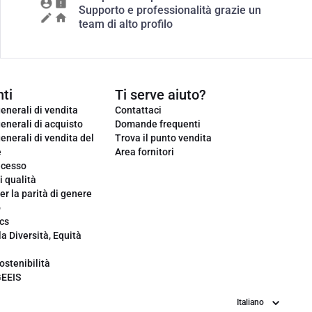
Supporto e professionalità grazie un
team di alto profilo
ti
Ti serve aiuto?
enerali di vendita
Contattaci
enerali di acquisto
Domande frequenti
enerali di vendita del
Trova il punto vendita
e
Area fornitori
ecesso
i qualità
er la parità di genere
o
cs
la Diversità, Equità
ostenibilità
GEEIS
Lingua