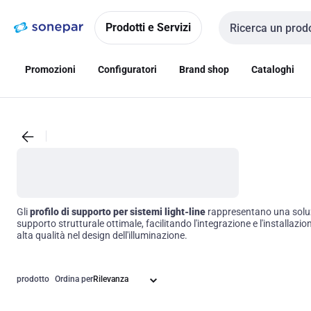
Vai alla
Vai
navigazione
alla
Prodotti e Servizi
Cerca input
pagina
Promozioni
Configuratori
Brand shop
Cataloghi
Gli
profilo di supporto per sistemi light-line
rappresentano una soluzion
supporto strutturale ottimale, facilitando l'integrazione e l'installazion
alta qualità nel design dell'illuminazione.
prodotto
Ordina per