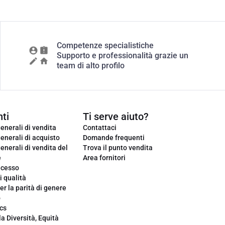
Competenze specialistiche
Supporto e professionalità grazie un
team di alto profilo
ti
Ti serve aiuto?
enerali di vendita
Contattaci
enerali di acquisto
Domande frequenti
enerali di vendita del
Trova il punto vendita
e
Area fornitori
ecesso
i qualità
er la parità di genere
o
cs
la Diversità, Equità