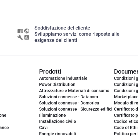
Soddisfazione del cliente
Sviluppiamo servizi come risposte alle
esigenze dei clienti
Prodotti
Documen
Automazione industriale
Condizioni g
Power Distribution
Condizioni g
Attrezzature e Materiali di consumo
Condizioni g
Soluzioni connesse - Datacom
Marketplac
Soluzioni connesse - Domotica
Modulo di r
Soluzioni connesse - Sicurezza edifici
Certificato d
ione
Illuminazione
Certificato p
Installazione civile
Codice Etic
iance
Cavi
Code of Ethi
Energie rinnovabili
Politica per 