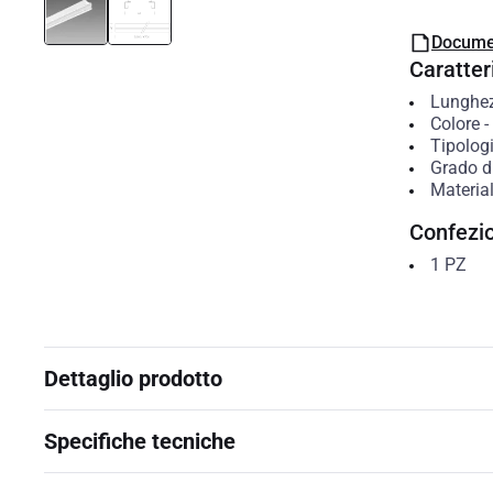
Docume
Caratteri
Lunghe
Colore
-
Tipolog
Grado di
Materia
Confezi
1
PZ
Dettaglio prodotto
Specifiche tecniche