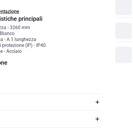
ntazione
stiche principali
zza
-
3260
mm
Bianco
ia
-
A 1 lunghezza
 protezione (IP)
-
IP40
le
-
Acciaio
one