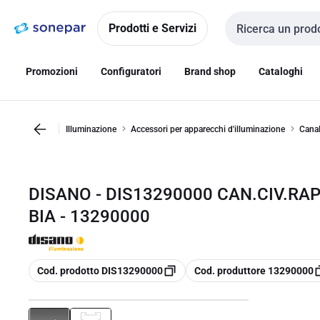
Vai alla
Vai
navigazione
alla
Prodotti e Servizi
Cerca input
pagina
Promozioni
Configuratori
Brand shop
Cataloghi
Illuminazione
Accessori per apparecchi d'illuminazione
Canal
DISANO - DIS13290000 CAN.CIV.RA
BIA - 13290000
copia
copia
Cod. prodotto DIS13290000
Cod. produttore 13290000