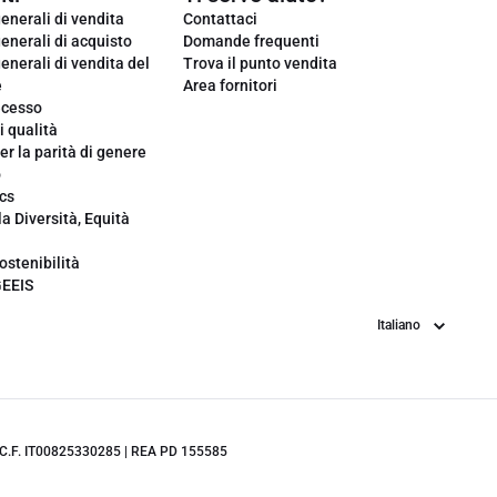
enerali di vendita
Contattaci
enerali di acquisto
Domande frequenti
enerali di vendita del
Trova il punto vendita
e
Area fornitori
ecesso
i qualità
er la parità di genere
o
cs
la Diversità, Equità
ostenibilità
GEEIS
Lingua
.IVA/C.F. IT00825330285 | REA PD 155585