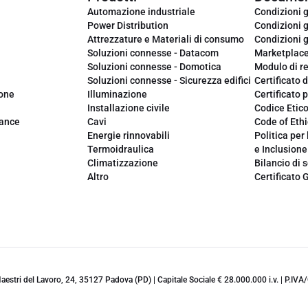
Automazione industriale
Condizioni g
Power Distribution
Condizioni g
Attrezzature e Materiali di consumo
Condizioni g
Soluzioni connesse - Datacom
Marketplac
Soluzioni connesse - Domotica
Modulo di r
Soluzioni connesse - Sicurezza edifici
Certificato d
ione
Illuminazione
Certificato p
Installazione civile
Codice Etic
iance
Cavi
Code of Ethi
Energie rinnovabili
Politica per 
Termoidraulica
e Inclusione
Climatizzazione
Bilancio di s
Altro
Certificato 
 Maestri del Lavoro, 24, 35127 Padova (PD) | Capitale Sociale € 28.000.000 i.v. | P