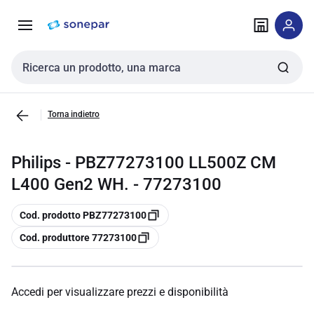
Vai alla
Vai
navigazione
alla
pagina
Cerca input
Torna indietro
Philips - PBZ77273100 LL500Z CM
L400 Gen2 WH. - 77273100
copia
Cod. prodotto PBZ77273100
copia
Cod. produttore 77273100
Accedi per visualizzare prezzi e disponibilità