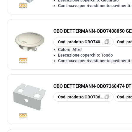
Con incavo per rivestimento pavimenti
OBO BETTERMANN
-
OBO7408850 GE
copia
copia
Cod. prodotto
OBO7408850
Cod. pr
Colore:
Altro
Esecuzione coperchio:
Tondo
Con incavo per rivestimento pavimenti
OBO BETTERMANN
-
OBO7368474 DT
copia
copia
Cod. prodotto
OBO7368474
Cod. pr