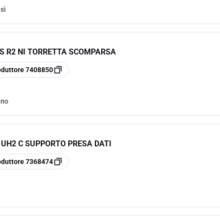
:
sì
S R2 NI TORRETTA SCOMPARSA
oduttore
7408850
:
no
 UH2 C SUPPORTO PRESA DATI
oduttore
7368474