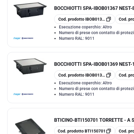
BOCCHIOTTI SPA
-
IBOB01367 NEST-
copia
copia
Cod. prodotto
IBOB01367
Cod. pr
Esecuzione coperchio:
Altro
Numero di prese con contatto di protezi
Numero RAL:
9011
BOCCHIOTTI SPA
-
IBOB01369 NEST-
copia
copia
Cod. prodotto
IBOB01369
Cod. pr
Esecuzione coperchio:
Altro
Numero di prese con contatto di protezi
Numero RAL:
9011
BTICINO
-
BTI150701 TORRETTE - A
copia
copia
Cod. prodotto
BTI150701
Cod. pr