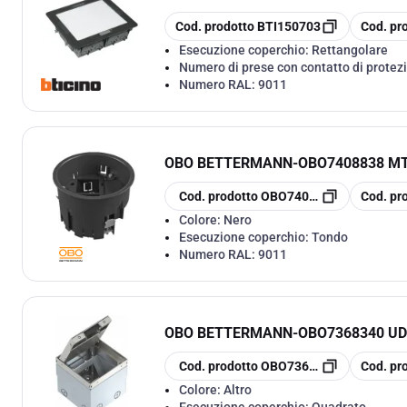
copia
copia
Cod. prodotto
BTI150703
Cod. pr
Esecuzione coperchio:
Rettangolare
Numero di prese con contatto di protezi
Numero RAL:
9011
OBO BETTERMANN
-
OBO7408838 MT
copia
copia
Cod. prodotto
OBO7408838
Cod. pr
Colore:
Nero
Esecuzione coperchio:
Tondo
Numero RAL:
9011
OBO BETTERMANN
-
OBO7368340 U
copia
copia
Cod. prodotto
OBO7368340
Cod. pr
Colore:
Altro
Esecuzione coperchio:
Quadrato