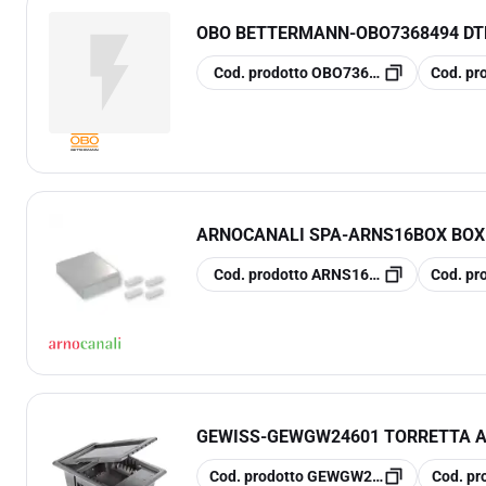
OBO BETTERMANN
-
OBO7368494 DT
copia
copia
Cod. prodotto
OBO7368494
Cod. pr
ARNOCANALI SPA
-
ARNS16BOX BOX 
copia
copia
Cod. prodotto
ARNS16BOX
Cod. pr
GEWISS
-
GEWGW24601 TORRETTA A
copia
copia
Cod. prodotto
GEWGW24601
Cod. pr