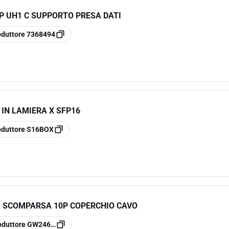
P UH1 C SUPPORTO PRESA DATI
oduttore
7368494
IN LAMIERA X SFP16
oduttore
S16BOX
 SCOMPARSA 10P COPERCHIO CAVO
oduttore
GW24601