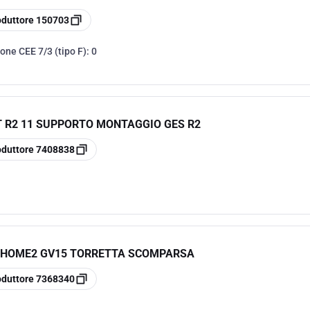
oduttore
150703
one CEE 7/3 (tipo F):
0
 R2 11 SUPPORTO MONTAGGIO GES R2
oduttore
7408838
DHOME2 GV15 TORRETTA SCOMPARSA
oduttore
7368340