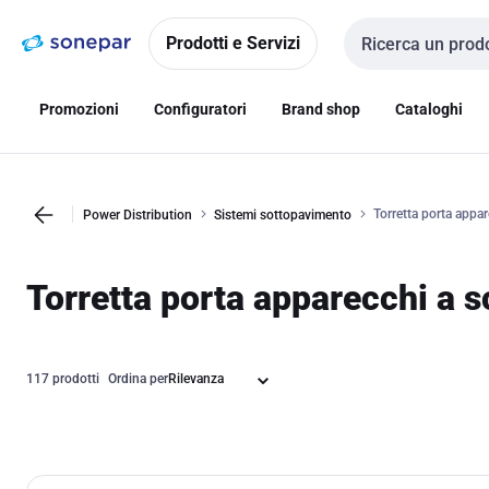
Vai alla
Vai
navigazione
alla
Prodotti e Servizi
Cerca input
pagina
Promozioni
Configuratori
Brand shop
Cataloghi
Torretta porta appa
Power Distribution
Sistemi sottopavimento
Torretta porta apparecchi a
117 prodotti
Ordina per