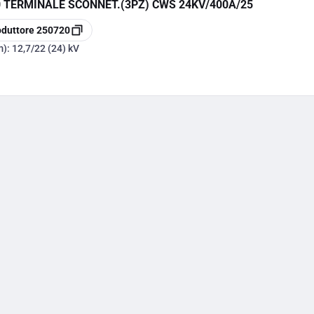
 TERMINALE SCONNET.(3PZ) CWS 24KV/400A/25
oduttore
250720
m):
12,7/22 (24) kV