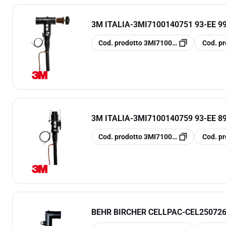
3M ITALIA
-
3MI7100140751 93-EE 99
copia
copia
Cod. prodotto
3MI7100140751
Cod. pr
3M ITALIA
-
3MI7100140759 93-EE 89
copia
copia
Cod. prodotto
3MI7100140759
Cod. pr
BEHR BIRCHER CELLPAC
-
CEL250726