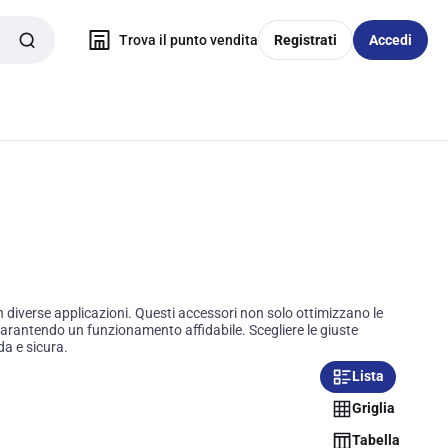
Trova il punto vendita
Registrati
Accedi
in diverse applicazioni. Questi accessori non solo ottimizzano le
 garantendo un funzionamento affidabile. Scegliere le giuste
da e sicura.
Lista
Griglia
Tabella