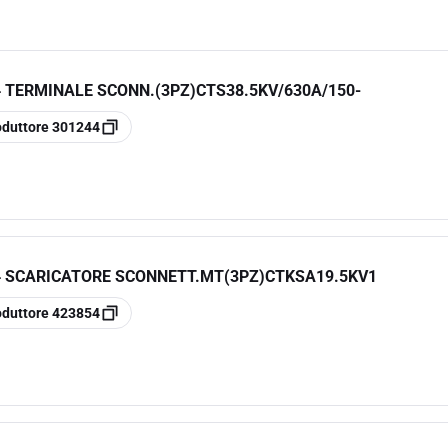
 TERMINALE SCONN.(3PZ)CTS38.5KV/630A/150-
oduttore
301244
4 SCARICATORE SCONNETT.MT(3PZ)CTKSA19.5KV1
oduttore
423854