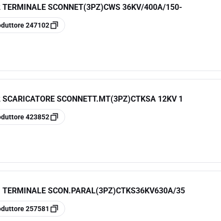
 TERMINALE SCONNET(3PZ)CWS 36KV/400A/150-
oduttore
247102
2 SCARICATORE SCONNETT.MT(3PZ)CTKSA 12KV 1
oduttore
423852
1 TERMINALE SCON.PARAL(3PZ)CTKS36KV630A/35
oduttore
257581