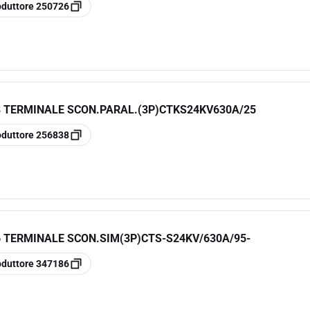
oduttore
250726
8 TERMINALE SCON.PARAL.(3P)CTKS24KV630A/25
oduttore
256838
 TERMINALE SCON.SIM(3P)CTS-S24KV/630A/95-
oduttore
347186