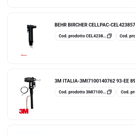
BEHR BIRCHER CELLPAC
-
CEL42385
copia
copia
Cod. prodotto
CEL423857
Cod. pr
3M ITALIA
-
3MI7100140762 93-EE 89
copia
copia
Cod. prodotto
3MI7100140762
Cod. pr