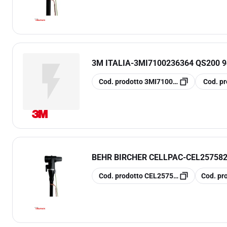
3M ITALIA
-
3MI7100236364 QS200 9
copia
copia
Cod. prodotto
3MI7100236364
Cod. pr
BEHR BIRCHER CELLPAC
-
CEL257582
copia
copia
Cod. prodotto
CEL257582
Cod. pr