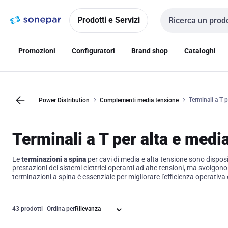
Vai alla
Vai
navigazione
alla
Prodotti e Servizi
Cerca input
pagina
Promozioni
Configuratori
Brand shop
Cataloghi
Terminali a T 
Power Distribution
Complementi media tensione
Terminali a T per alta e medi
Le
terminazioni a spina
per cavi di media e alta tensione sono disposit
prestazioni dei sistemi elettrici operanti ad alte tensioni, ma svolgo
terminazioni a spina è essenziale per migliorare l'efficienza operativa e
43 prodotti
Ordina per