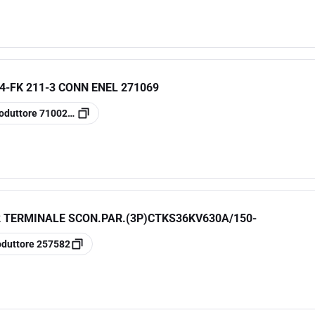
4-FK 211-3 CONN ENEL 271069
oduttore
7100236364
 TERMINALE SCON.PAR.(3P)CTKS36KV630A/150-
oduttore
257582