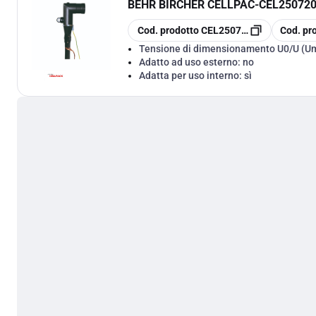
BEHR BIRCHER CELLPAC
-
CEL250720
copia
copia
Cod. prodotto
CEL250720
Cod. pr
Tensione di dimensionamento U0/U (U
Adatto ad uso esterno:
no
Adatta per uso interno:
sì