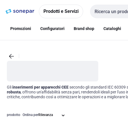
Vai alla
Vai
navigazione
alla
Prodotti e Servizi
Cerca input
pagina
Promozioni
Configuratori
Brand shop
Cataloghi
Gli
inserimenti per apparecchi CEE
secondo gli standard IEC 60309 son
robusta
, offrono un'affidabilità senza pari, rendendoli ideali per l'us
critiche, contribuendo così a ottimizzare le operazioni e a migliorare l
prodotto
Ordina per