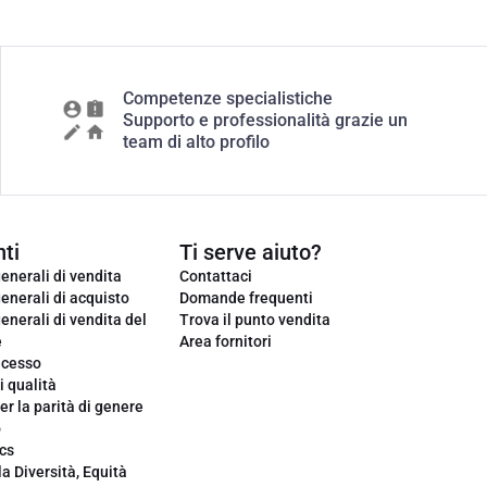
Competenze specialistiche
Supporto e professionalità grazie un
team di alto profilo
ti
Ti serve aiuto?
enerali di vendita
Contattaci
enerali di acquisto
Domande frequenti
enerali di vendita del
Trova il punto vendita
e
Area fornitori
ecesso
i qualità
er la parità di genere
o
cs
la Diversità, Equità