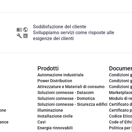
Soddisfazione del cliente
Sviluppiamo servizi come risposte alle
esigenze dei clienti
Prodotti
Documen
Automazione industriale
Condizioni g
Power Distribution
Condizioni g
Attrezzature e Materiali di consumo
Condizioni g
Soluzioni connesse - Datacom
Marketplac
Soluzioni connesse - Domotica
Modulo di r
Soluzioni connesse - Sicurezza edifici
Certificato d
ione
Illuminazione
Certificato p
Installazione civile
Codice Etic
iance
Cavi
Code of Ethi
Energie rinnovabili
Politica per 