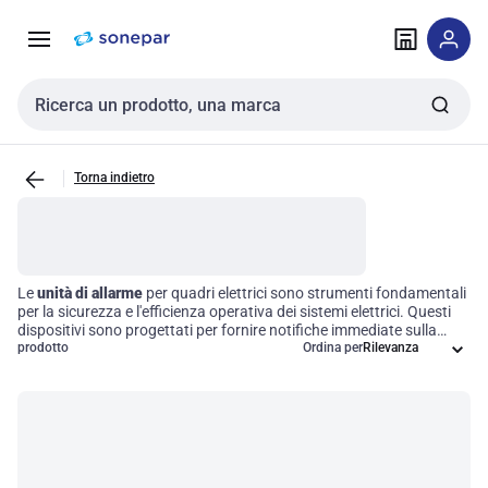
Vai alla
Vai
navigazione
alla
pagina
Cerca input
Torna indietro
Le
unità di allarme
per quadri elettrici sono strumenti fondamentali
per la sicurezza e l'efficienza operativa dei sistemi elettrici. Questi
dispositivi sono progettati per fornire notifiche immediate sulla
stato e sulle prestazioni dei quadri di distribuzione, permettendo
prodotto
Ordina per
una rapida identificazione di eventuali irregolarità o guasti. Grazie a
queste soluzioni, è possibile garantire un monitoraggio costante e
una risposta tempestiva, migliorando significativamente la
sicurezza e la gestione degli impianti elettrici.