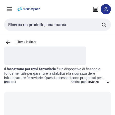
Vai alla
Vai
navigazione
alla
pagina
Cerca input
Torna indietro
Il
fascettone per travi ferroviarie
è un dispositivo di fissaggio
fondamentale per garantire la stabilità e la sicurezza delle
infrastrutture ferroviarie. Questi accessori sono progettati per
mantenere saldamente in posizione le travi, adattandosi a diverse
prodotto
Ordina per
dimensioni e configurazioni delle rotaie, e contribuendo così
all'integrità complessiva del sistema ferroviario. La loro
applicazione non solo migliora l'efficienza operativa, ma assicura
anche un funzionamento affidabile nel tempo, riducendo al minimo
il rischio di manutenzioni impreviste.