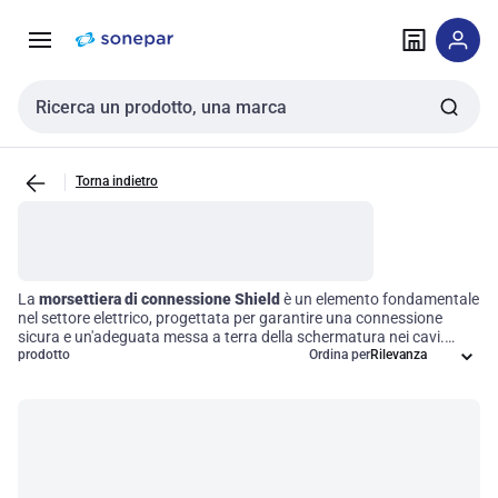
Vai alla
Vai
navigazione
alla
pagina
Cerca input
Torna indietro
La
morsettiera di connessione Shield
è un elemento fondamentale
nel settore elettrico, progettata per garantire una connessione
sicura e un'adeguata messa a terra della schermatura nei cavi.
Questo componente è essenziale per proteggere i circuiti da
prodotto
Ordina per
interferenze elettromagnetiche, assicurando prestazioni elettriche
affidabili in una vasta gamma di applicazioni. Scegliere la
morsettiera giusta non solo ottimizza l'efficienza operativa, ma
contribuisce anche a un'installazione duratura e sicura.