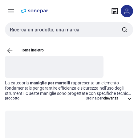
Vai alla
Vai
navigazione
alla
pagina
Cerca input
Torna indietro
La categoria
maniglie per martelli
rappresenta un elemento
fondamentale per garantire efficienza e sicurezza nell'uso degli
strumenti. Queste maniglie sono progettate con specifiche tecniche
che ne ottimizzano la resistenza e la maneggevolezza, utilizzando
prodotto
Ordina per
materiali di alta qualità per garantire prestazioni affidabili. Scegliere
la giusta maniglia non solo migliora l'esperienza operativa, ma
assicura anche una durabilità superiore, rendendo il lavoro più
sicuro e produttivo.