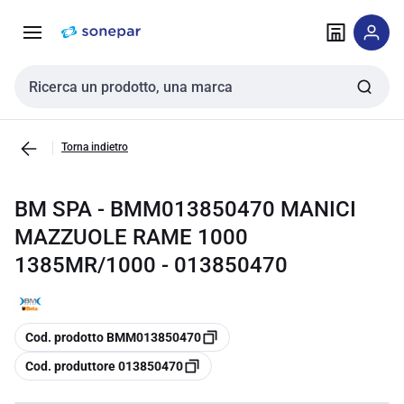
Vai alla
Vai
navigazione
alla
pagina
Cerca input
Torna indietro
BM SPA - BMM013850470 MANICI
MAZZUOLE RAME 1000
1385MR/1000 - 013850470
copia
Cod. prodotto BMM013850470
copia
Cod. produttore 013850470