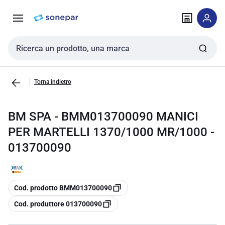
Vai alla
Vai
navigazione
alla
pagina
Cerca input
Torna indietro
BM SPA - BMM013700090 MANICI
PER MARTELLI 1370/1000 MR/1000 -
013700090
copia
Cod. prodotto BMM013700090
copia
Cod. produttore 013700090