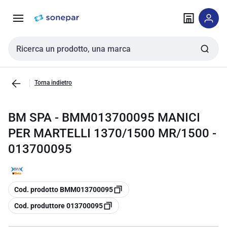
Vai alla
Vai
navigazione
alla
pagina
Cerca input
Torna indietro
BM SPA - BMM013700095 MANICI
PER MARTELLI 1370/1500 MR/1500 -
013700095
copia
Cod. prodotto BMM013700095
copia
Cod. produttore 013700095