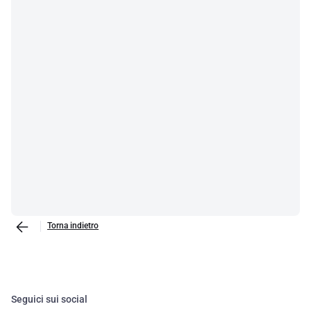
esterna non solo migliora la visibilità, ma può anche dare al tuo
veicolo un aspetto distintivo e personalizzato. La luce è un
elemento fondamentale per la sicurezza su strada: scopri con noi
come rendere il tuo viaggio più sicuro e piacevole.
Torna indietro
Seguici sui social