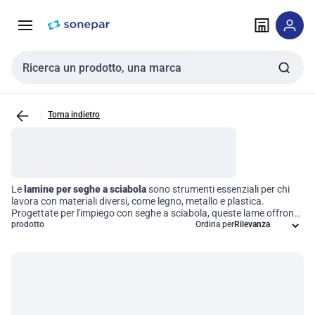
Vai alla
Vai
navigazione
alla
pagina
Cerca input
Torna indietro
Le
lamine per seghe a sciabola
sono strumenti essenziali per chi
lavora con materiali diversi, come legno, metallo e plastica.
Progettate per l'impiego con seghe a sciabola, queste lame offrono
un design dei denti e una composizione materiale specifici che
prodotto
Ordina per
massimizzano le prestazioni in base all'applicazione. Scegliere le
giuste lame non solo migliora la qualità del taglio, ma aumenta
anche l'efficienza operativa, riducendo i tempi di lavoro e
ottimizzando i risultati. Investire in accessori di alta qualità è
fondamentale per garantire precisione e durata nel tempo.