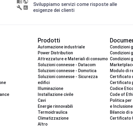
Sviluppiamo servizi come risposte alle
esigenze dei clienti
Prodotti
Documen
Automazione industriale
Condizioni g
Power Distribution
Condizioni g
Attrezzature e Materiali di consumo
Condizioni g
Soluzioni connesse - Datacom
Marketplac
Soluzioni connesse - Domotica
Modulo di r
Soluzioni connesse - Sicurezza
Certificato 
ione
edifici
Certificato 
Illuminazione
Codice Etic
iance
Installazione civile
Code of Eth
Cavi
Politica per 
Energie rinnovabili
e Inclusione
Termoidraulica
Bilancio di s
Climatizzazione
Certificato
Altro