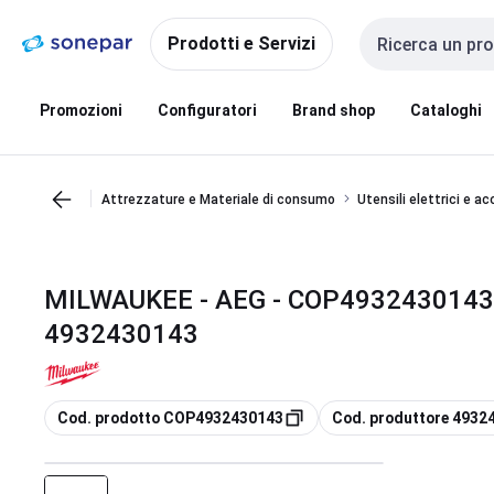
Vai alla
Vai
navigazione
alla
Prodotti e Servizi
Cerca input
pagina
Promozioni
Configuratori
Brand shop
Cataloghi
Attrezzature e Materiale di consumo
Utensili elettrici e a
MILWAUKEE - AEG - COP4932430143
4932430143
copia
copia
Cod. prodotto COP4932430143
Cod. produttore 4932