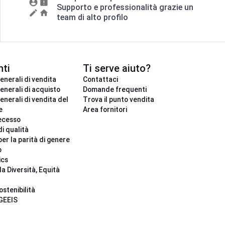
Supporto e professionalità grazie un
team di alto profilo
ti
Ti serve aiuto?
enerali di vendita
Contattaci
enerali di acquisto
Domande frequenti
enerali di vendita del
Trova il punto vendita
e
Area fornitori
ecesso
di qualità
per la parità di genere
o
ics
la Diversità, Equità
ostenibilità
 GEEIS