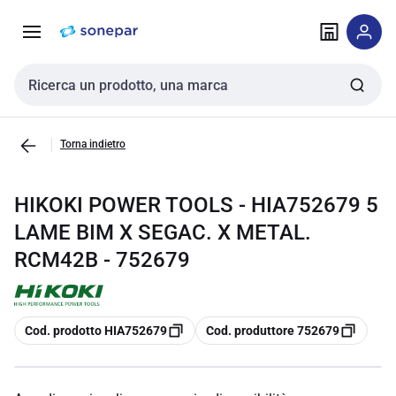
Vai alla
Vai
navigazione
alla
pagina
Cerca input
Torna indietro
HIKOKI POWER TOOLS - HIA752679 5
LAME BIM X SEGAC. X METAL.
RCM42B - 752679
copia
copia
Cod. prodotto HIA752679
Cod. produttore 752679