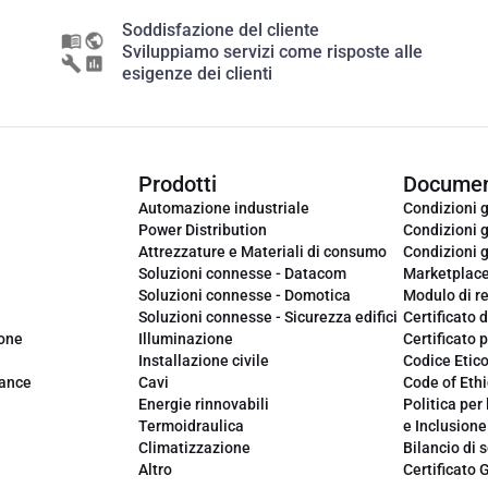
Soddisfazione del cliente
Sviluppiamo servizi come risposte alle
esigenze dei clienti
Prodotti
Documen
Automazione industriale
Condizioni g
Power Distribution
Condizioni g
Attrezzature e Materiali di consumo
Condizioni g
Soluzioni connesse - Datacom
Marketplac
Soluzioni connesse - Domotica
Modulo di r
Soluzioni connesse - Sicurezza edifici
Certificato d
ione
Illuminazione
Certificato p
Installazione civile
Codice Etic
iance
Cavi
Code of Ethi
Energie rinnovabili
Politica per 
Termoidraulica
e Inclusione
Climatizzazione
Bilancio di s
Altro
Certificato 