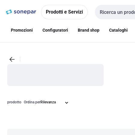
Vai alla
Vai
navigazione
alla
Prodotti e Servizi
Cerca input
pagina
Promozioni
Configuratori
Brand shop
Cataloghi
prodotto
Ordina per