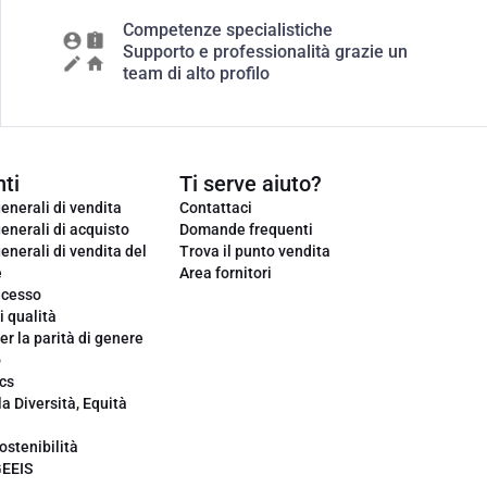
Competenze specialistiche
Supporto e professionalità grazie un
team di alto profilo
ti
Ti serve aiuto?
enerali di vendita
Contattaci
enerali di acquisto
Domande frequenti
enerali di vendita del
Trova il punto vendita
e
Area fornitori
ecesso
i qualità
er la parità di genere
o
cs
la Diversità, Equità
ostenibilità
GEEIS