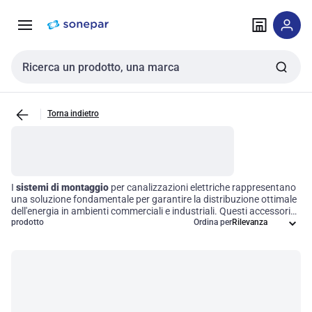
Vai alla
Vai
navigazione
alla
pagina
Cerca input
Torna indietro
I
sistemi di montaggio
per canalizzazioni elettriche rappresentano
una soluzione fondamentale per garantire la distribuzione ottimale
dell'energia in ambienti commerciali e industriali. Questi accessori
sono progettati per supportare e fissare in modo sicuro i sistemi di
prodotto
Ordina per
canalizzazione, assicurando un'installazione corretta e una stabilità
duratura. L'uso di sistemi di montaggio di alta qualità non solo
migliora l'efficienza operativa, ma contribuisce anche a rispettare i
rigorosi standard di sicurezza e prestazioni richiesti nel settore
elettrico.