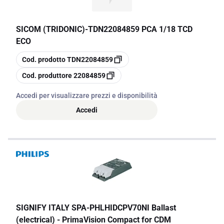
SICOM (TRIDONIC)
-
TDN22084859 PCA 1/18 TCD
ECO
copia
Cod. prodotto
TDN22084859
copia
Cod. produttore
22084859
Accedi per visualizzare prezzi e disponibilità
Accedi
SIGNIFY ITALY SPA
-
PHLHIDCPV70NI Ballast
(electrical) - PrimaVision Compact for CDM