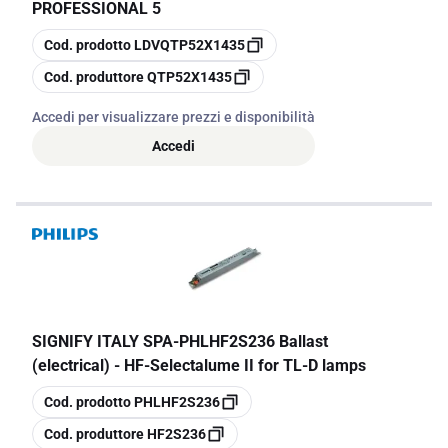
PROFESSIONAL 5
copia
Cod. prodotto
LDVQTP52X1435
copia
Cod. produttore
QTP52X1435
Accedi per visualizzare prezzi e disponibilità
Accedi
SIGNIFY ITALY SPA
-
PHLHF2S236 Ballast
(electrical) - HF-Selectalume II for TL-D lamps
copia
Cod. prodotto
PHLHF2S236
copia
Cod. produttore
HF2S236