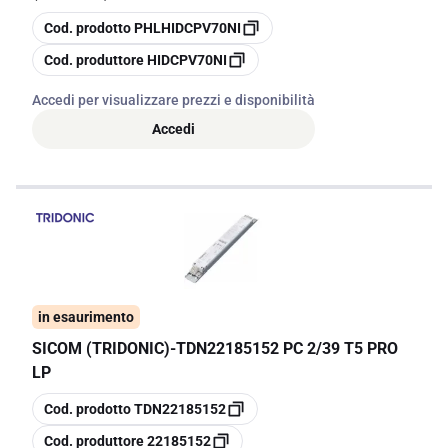
copia
Cod. prodotto
PHLHIDCPV70NI
copia
Cod. produttore
HIDCPV70NI
Accedi per visualizzare prezzi e disponibilità
Accedi
in esaurimento
SICOM (TRIDONIC)
-
TDN22185152 PC 2/39 T5 PRO
LP
copia
Cod. prodotto
TDN22185152
copia
Cod. produttore
22185152