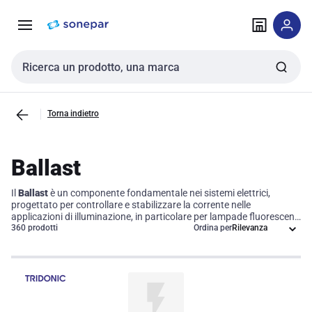
Vai alla
Vai
navigazione
alla
pagina
Cerca input
Torna indietro
Ballast
Il
Ballast
è un componente fondamentale nei sistemi elettrici,
progettato per controllare e stabilizzare la corrente nelle
applicazioni di illuminazione, in particolare per lampade fluorescenti
e LED. Questo dispositivo è cruciale per garantire un
360 prodotti
Ordina per
funzionamento ottimale e l'efficienza dei corpi illuminanti, poiché
regola in modo preciso sia la tensione che la corrente, contribuendo
così a prolungare la vita utile delle lampade e a migliorare le
performance energetiche del tuo impianto di illuminazione.